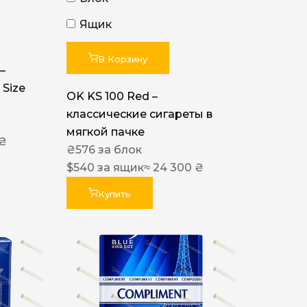
Ящик
В Корзину
–
 Size
OK KS 100 Red –
классические сигареты в
мягкой пачке
 ₴
₴
576
за блок
$
540
за ящик
≈ 24 300 ₴
Купить