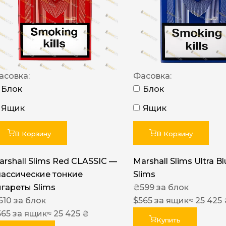
NERO
NERO
Гуцульскі
Italian Blend 821
асовка:
Фасовка:
OSCAR
Блок
Блок
Dandy
Ящик
Ящик
JM
В Корзину
В Корзину
MAN
arshall Slims Red CLASSIC —
Marshall Slims Ultra B
Arizona
лассические тонкие
Slims
Cigaronne
игареты Slims
₴
599
за блок
610
за блок
Сигарети LD
$
565
за ящик
≈ 25 425
565
за ящик
≈ 25 425 ₴
Купить