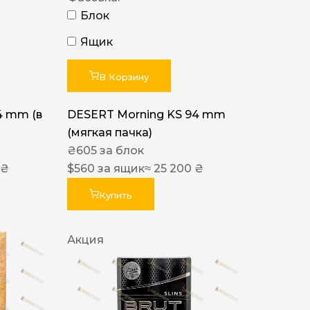
Блок
Ящик
В Корзину
4 mm (в
DESERT Morning KS 94 mm
(мягкая пачка)
₴
605
за блок
 ₴
$
560
за ящик
≈ 25 200 ₴
Купить
Акция