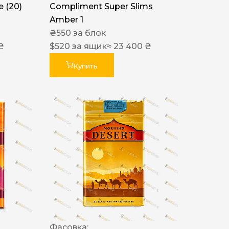
 (20)
Compliment Super Slims
Amber 1
₴
550
за блок
₴
$
520
за ящик
≈ 23 400 ₴
Купить
Фасовка: