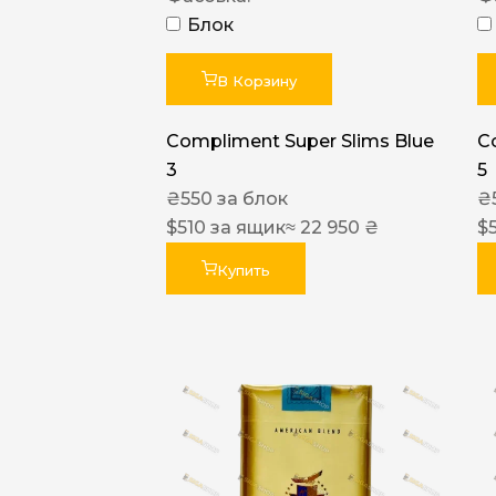
Блок
В Корзину
Compliment Super Slims Blue
C
3
5
₴
550
за блок
₴
$
510
за ящик
≈ 22 950 ₴
$
Купить