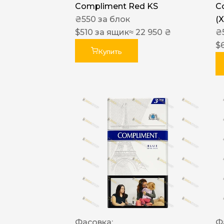
Compliment Red KS
C
₴
550
за блок
(
$
510
за ящик
≈ 22 950 ₴
₴
$
Купить
Фасовка:
Ф