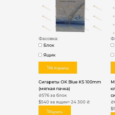
Фасовка:
Ф
Блок
Ящик
В Корзину
Сигареты OK Blue KS 100mm
M
(мягкая пачка)
к
₴
576
за блок
с
$
540
за ящик
≈ 24 300 ₴
₴
$
Купить