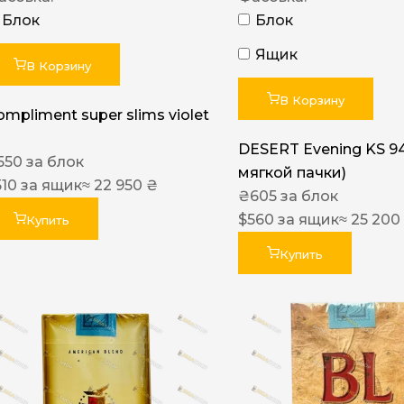
Блок
Блок
Ящик
В Корзину
В Корзину
ompliment super slims violet
DESERT Evening KS 9
550
за блок
мягкой пачки)
510
за ящик
≈ 22 950 ₴
₴
605
за блок
$
560
за ящик
≈ 25 200
Купить
Купить