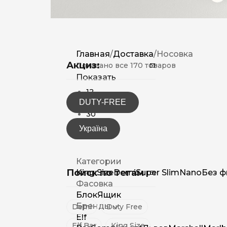
Главная
/
Доставка
/
Носовка
Акциз:
Показано все 170 товаров
Показать
12
DUTY-FREE
15
30
Україна
Категории
Поиск по тегам
King Size
Demi
Super Slim
Nano
Без ф
Фасовка
Блок
Ящик
Бренды
Demi
Duty Free
Elf
Elf Bar
King Size