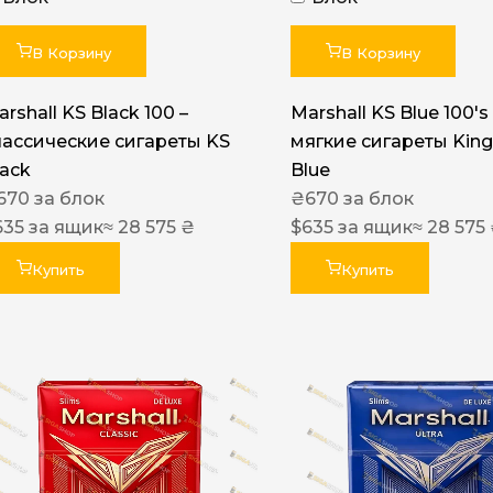
Акциз UA
Капсула (вкус)
В Корзину
В Корзину
Manchester
rshall KS Black 100 –
Marshall KS Blue 100's 
Nistru
лассические сигареты KS
мягкие сигареты King
lack
Blue
Leana
670
за блок
₴
670
за блок
Montecristo
635
за ящик
≈ 28 575 ₴
$
635
за ящик
≈ 28 575
ASTRU
Купить
Купить
Military
PULL
Focus
De Santis
MONUS