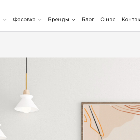
и
Фасовка
Бренды
Блог
О нас
Конта
Ящик
Elf Bar
Блок
Compliment
Львов
Marshall
Marlboro
OK
е
ÜRTA
сула)
Lifa
BRUT