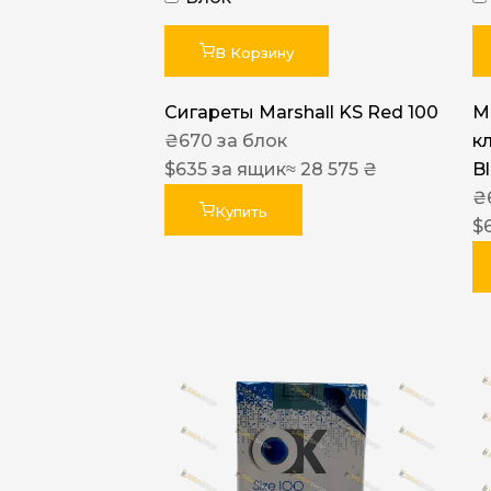
В Корзину
Сигареты Marshall KS Red 100
Ma
₴
670
за блок
к
$
635
за ящик
≈ 28 575 ₴
B
₴
Купить
$