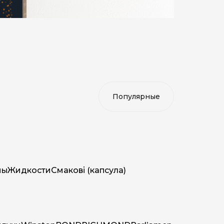
мы
Жидкости
Смакові (капсула)