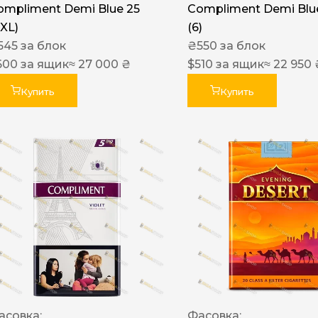
ompliment Demi Blue 25
Compliment Demi Blue
XXL)
(6)
545
за блок
₴
550
за блок
600
за ящик
≈ 27 000 ₴
$
510
за ящик
≈ 22 950 
Купить
Купить
асовка:
Фасовка: