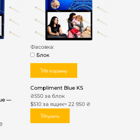
Фасовка:
Блок
В Корзину
Compliment Blue KS
₴
550
за блок
lue —
$
510
за ящик
≈ 22 950 ₴
Купить
 ₴