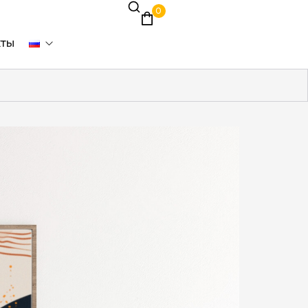
0
кты