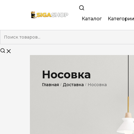
Каталог
Категори
King Size
Demi
Super Slim
Носовка
Nano
Главная
Доставка
Носовка
/
/
Без фильтра
Duty-Free
Электронны
Смакові (кап