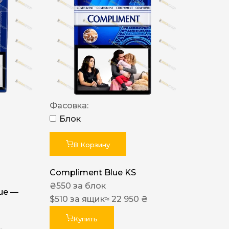
Фасовка:
Блок
В Корзину
Compliment Blue KS
₴
550
за блок
lue —
$
510
за ящик
≈ 22 950 ₴
Купить