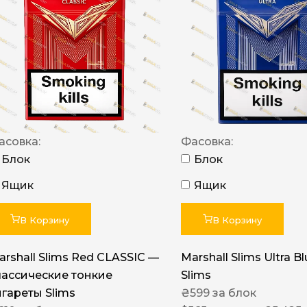
NERO
NERO
Гуцульскі
Italian Blend 821
OSCAR
асовка:
Фасовка:
Dandy
Блок
Блок
JM
Ящик
Ящик
MAN
Arizona
В Корзину
В Корзину
Cigaronne
arshall Slims Red CLASSIC —
Marshall Slims Ultra B
Сигарети LD
лассические тонкие
Slims
игареты Slims
₴
599
за блок