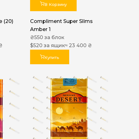
В Корзину
 (20)
Compliment Super Slims
Amber 1
₴
550
за блок
₴
$
520
за ящик
≈ 23 400 ₴
Купить