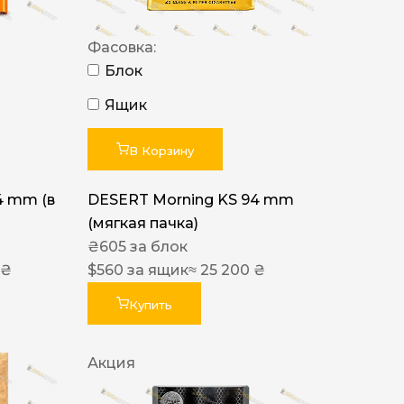
Фасовка:
Блок
Ящик
В Корзину
4 mm (в
DESERT Morning KS 94 mm
(мягкая пачка)
₴
605
за блок
 ₴
$
560
за ящик
≈ 25 200 ₴
Купить
Акция