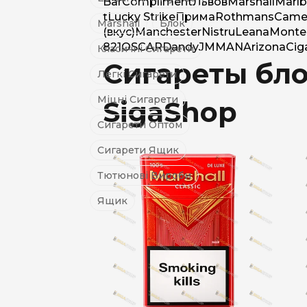
Bar
Compliment
Львов
Marshall
Marlb
t
Lucky Strike
Прима
Rothmans
Came
Marshall
Блок
(вкус)
Manchester
Nistru
Leana
Montec
821
OSCAR
Dandy
JM
MAN
Arizona
Cig
Класичні Сигарети
Сигареты бло
Легкі Сигарети
Міцні Сигарети
SigaShop
Сигарети Оптом
Сигарети Ящик
Тютюнові Вироби
Ящик