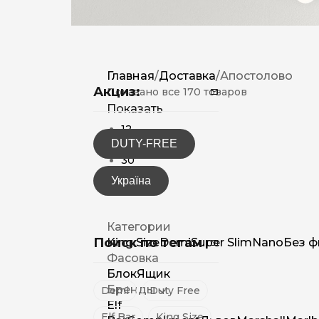
Главная
/
Доставка
/
Апостолово
Акциз:
Показано все 170 товаров
Показать
12
DUTY-FREE
15
30
Україна
Категории
Поиск по тегам
King Size
Demi
Super Slim
Nano
Без ф
Фасовка
Блок
Ящик
Бренды
Demi
Duty Free
Elf
Elf Bar
King Size