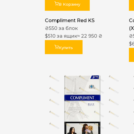
В Корзину
Compliment Red KS
C
₴
550
за блок
(
$
510
за ящик
≈ 22 950 ₴
₴
$
Купить