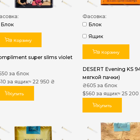
асовка:
Фасовка:
Блок
Блок
Ящик
В Корзину
В Корзину
ompliment super slims violet
DESERT Evening KS 9
550
за блок
мягкой пачки)
510
за ящик
≈ 22 950 ₴
₴
605
за блок
$
560
за ящик
≈ 25 200
Купить
Купить