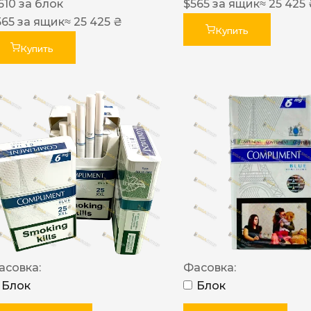
610
за блок
$
565
за ящик
≈ 25 425
565
за ящик
≈ 25 425 ₴
Купить
Купить
асовка:
Фасовка:
Блок
Блок