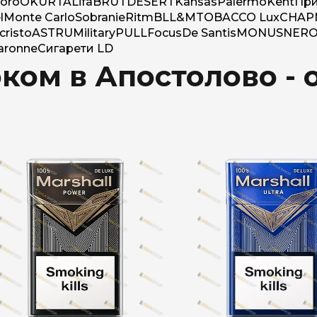
Rothmans
oro
OK
ÜRTA
Lifa
BRUT
DESERT
Kansas
Palermo
Kent
При
l
Monte Carlo
Sobranie
Ritm
BL
L&M
TOBACCO Lux
CHAP
Camel
risto
ASTRU
Military
PULL
Focus
De Santis
MONUS
NER
aronne
Сигарети LD
Monte Carlo
ком в Апостолово -
Sobranie
Ritm
BL
L&M
TOBACCO Lux
CHAPMAN
Frida
King
Marvel