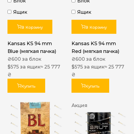
Блок
Блок
Ящик
Ящик
В Корзину
В Корзину
Kansas KS 94 mm
Kansas KS 94 mm
Blue (мягкая пачка)
Red (мягкая пачка)
₴
600
за блок
₴
600
за блок
$
575
за ящик
≈ 25 777
$
575
за ящик
≈ 25 777
₴
₴
Купить
Купить
Акция