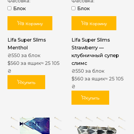
Фасовка:
Фасовка:
Блок
Блок
В Корзину
В Корзину
Lifa Super Slims
Lifa Super Slims
Menthol
Strawberry —
₴
550
за блок
клубничный супер
$
560
за ящик
≈ 25 105
слимс
₴
₴
550
за блок
$
560
за ящик
≈ 25 105
Купить
₴
Купить