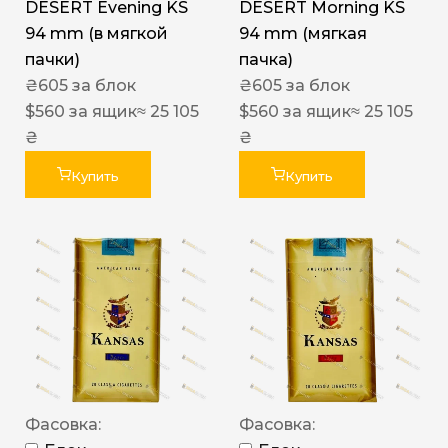
DESERT Evening KS
DESERT Morning KS
94 mm (в мягкой
94 mm (мягкая
пачки)
пачка)
₴
605
за блок
₴
605
за блок
$
560
за ящик
≈ 25 105
$
560
за ящик
≈ 25 105
₴
₴
Купить
Купить
Фасовка:
Фасовка: