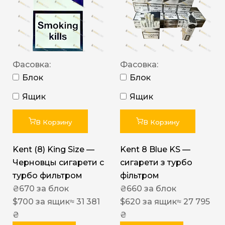
Фасовка:
Фасовка:
Блок
Блок
Ящик
Ящик
В Корзину
В Корзину
Kent (8) King Size —
Kent 8 Blue KS —
Черновцы сигарети с
сигарети з турбо
турбо фильтром
фільтром
₴
670
за блок
₴
660
за блок
$
700
за ящик
≈ 31 381
$
620
за ящик
≈ 27 795
₴
₴