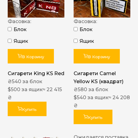
Фасовка:
Фасовка:
Блок
Блок
Ящик
Ящик
В Корзину
В Корзину
Сигарети King KS Red
Сигарети Camel
₴
540
за блок
Yellow KS (квадрат)
$
500
за ящик
≈ 22 415
₴
580
за блок
₴
$
540
за ящик
≈ 24 208
₴
Купить
Купить
Ожидается поставка