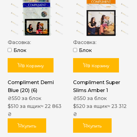
Фасовка:
Фасовка:
Блок
Блок
В Корзину
В Корзину
Compliment Demi
Compliment Super
Blue (20) (6)
Slims Amber 1
₴
550
за блок
₴
550
за блок
$
510
за ящик
≈ 22 863
$
520
за ящик
≈ 23 312
₴
₴
Купить
Купить