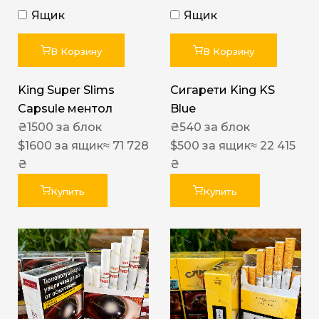
Ящик
Ящик
В Корзину
В Корзину
King Super Slims
Сигарети King KS
Capsule ментол
Blue
₴
1500
за блок
₴
540
за блок
$
1600
за ящик
≈ 71 728
$
500
за ящик
≈ 22 415
₴
₴
Купить
Купить