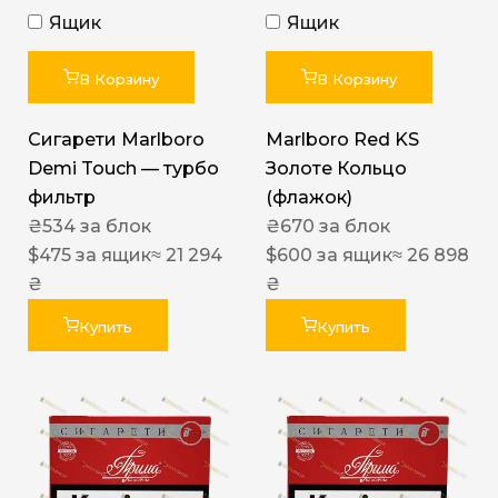
Ящик
Ящик
В Корзину
В Корзину
Сигарети Marlboro
Marlboro Red KS
Demi Touch — турбо
Золоте Кольцо
фильтр
(флажок)
₴
534
за блок
₴
670
за блок
$
475
за ящик
≈ 21 294
$
600
за ящик
≈ 26 898
₴
₴
Купить
Купить