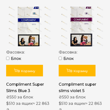
Фасовка:
Фасовка:
Блок
Блок
В Корзину
В Корзину
Compliment Super
Compliment super
Slims Blue 3
slims violet 5
₴
550
за блок
₴
550
за блок
$
510
за ящик
≈ 22 863
$
510
за ящик
≈ 22 863
₴
₴