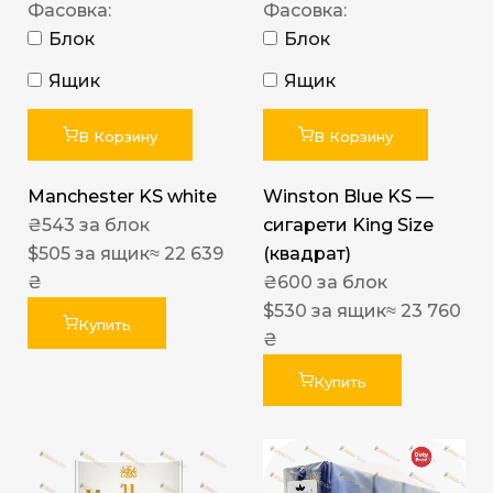
Фасовка:
Фасовка:
Блок
Блок
Ящик
Ящик
В Корзину
В Корзину
Manchester KS white
Winston Blue KS —
₴
543
за блок
сигарети King Size
$
505
за ящик
≈ 22 639
(квадрат)
₴
₴
600
за блок
$
530
за ящик
≈ 23 760
Купить
₴
Купить