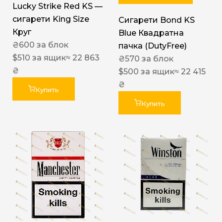
Lucky Strike Red KS —
сигарети King Size
Сигарети Bond KS
Круг
Blue Квадратна
₴
600
за блок
пачка (DutyFree)
$
510
за ящик
≈ 22 863
₴
570
за блок
₴
$
500
за ящик
≈ 22 415
₴
Купить
Купить