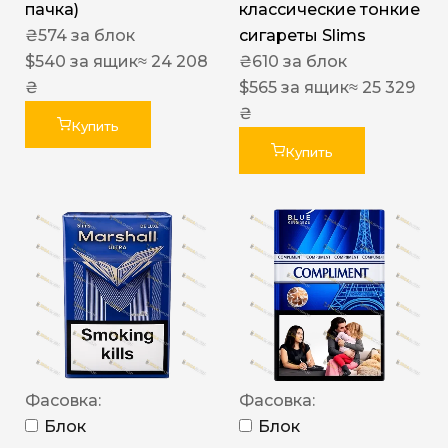
пачка)
классические тонкие
₴
574
за блок
сигареты Slims
$
540
за ящик
≈ 24 208
₴
610
за блок
₴
$
565
за ящик
≈ 25 329
₴
Купить
Купить
Фасовка:
Фасовка:
Блок
Блок