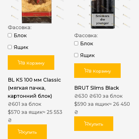
Фасовка:
Блок
Фасовка:
Блок
Ящик
Ящик
В Корзину
В Корзину
BL KS 100 мм Classic
(мягкая пачка,
BRUT Slims Black
картонний блок)
₴
630
₴
610
за блок
₴
601
за блок
$
590
за ящик
≈ 26 450
$
570
за ящик
≈ 25 553
₴
₴
Купить
Купить