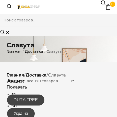
0
Славута
Главная
Доставка
Славута
/
/
Главная
/
Доставка
/
Славута
Акциз:
Показано все 170 товаров
Показать
12
DUTY-FREE
15
30
Україна