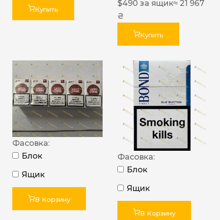
$
490
за ящик
≈ 21 967
Купить
₴
Купить
Фасовка:
Блок
Фасовка:
Блок
Ящик
Ящик
В Корзину
В Корзину