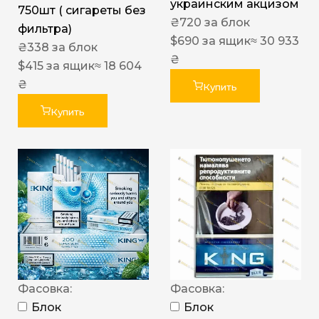
украинским акцизом
750шт ( сигареты без
₴
720
за блок
фильтра)
$
690
за ящик
≈ 30 933
₴
338
за блок
₴
$
415
за ящик
≈ 18 604
₴
Купить
Купить
Фасовка:
Фасовка:
Блок
Блок