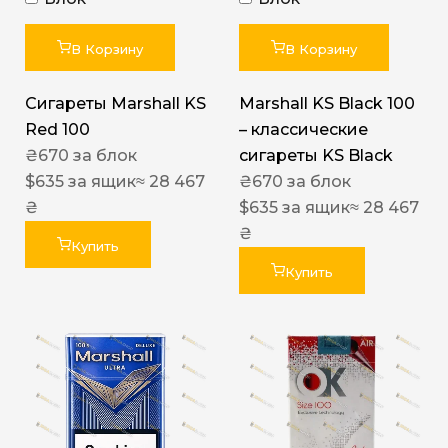
В Корзину
В Корзину
Сигареты Marshall KS
Marshall KS Black 100
Red 100
– классические
₴
670
за блок
сигареты KS Black
$
635
за ящик
≈ 28 467
₴
670
за блок
₴
$
635
за ящик
≈ 28 467
₴
Купить
Купить