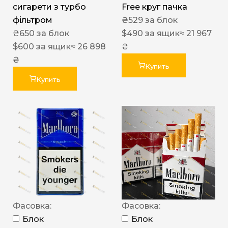
сигарети з турбо
Free круг пачка
фільтром
₴
529
за блок
₴
650
за блок
$
490
за ящик
≈ 21 967
$
600
за ящик
≈ 26 898
₴
₴
Купить
Купить
Фасовка:
Фасовка:
Блок
Блок