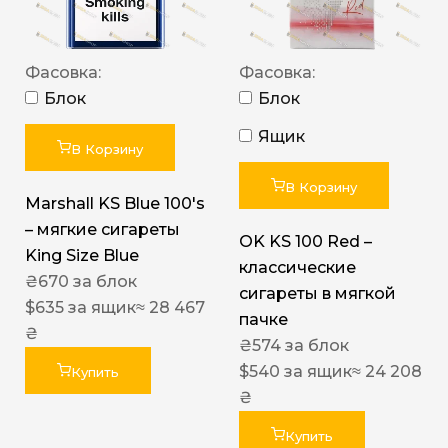
Фасовка:
Фасовка:
Блок
Блок
Ящик
В Корзину
В Корзину
Marshall KS Blue 100's
– мягкие сигареты
OK KS 100 Red –
King Size Blue
классические
₴
670
за блок
сигареты в мягкой
$
635
за ящик
≈ 28 467
пачке
₴
₴
574
за блок
$
540
за ящик
≈ 24 208
Купить
₴
Купить