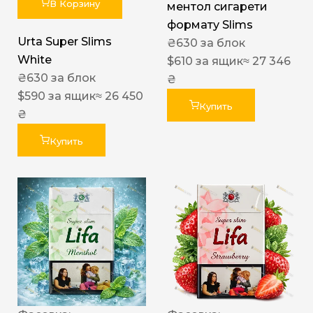
В Корзину
ментол сигарети
формату Slims
Urta Super Slims
₴
630
за блок
White
$
610
за ящик
≈ 27 346
₴
630
за блок
₴
$
590
за ящик
≈ 26 450
Купить
₴
Купить