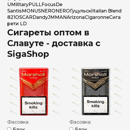
U
Military
PULL
Focus
De
Santis
MONUS
NERO
NERO
Гуцульскі
Italian Blend
821
OSCAR
Dandy
JM
MAN
Arizona
Cigaronne
Сига
рети LD
Сигареты оптом в
Славуте - доставка с
SigaShop
Фасовка:
Фасовка:
Блок
Блок