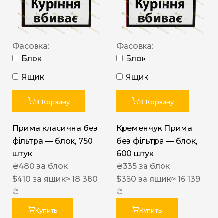
Фасовка:
Фасовка:
Блок
Блок
Ящик
Ящик
В Корзину
В Корзину
Прима класична без
Кременчук Прима
фільтра — блок, 750
без фільтра — блок,
штук
600 штук
₴
480
за блок
₴
335
за блок
$
410
за ящик
≈ 18 380
$
360
за ящик
≈ 16 139
₴
₴
Купить
Купить