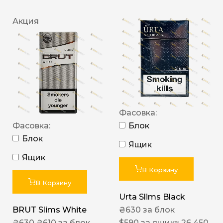
Акция
Фасовка:
Фасовка:
Блок
Блок
Ящик
Ящик
В Корзину
В Корзину
Urta Slims Black
BRUT Slims White
₴
630
за блок
₴
630
₴
610
за блок
$
590
за ящик
≈ 26 450