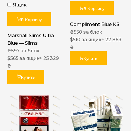
Ящик
В Корзину
В Корзину
Compliment Blue KS
₴
550
за блок
Marshall Slims Ultra
$
510
за ящик
≈ 22 863
Blue — Slims
₴
₴
597
за блок
$
565
за ящик
≈ 25 329
Купить
₴
Купить