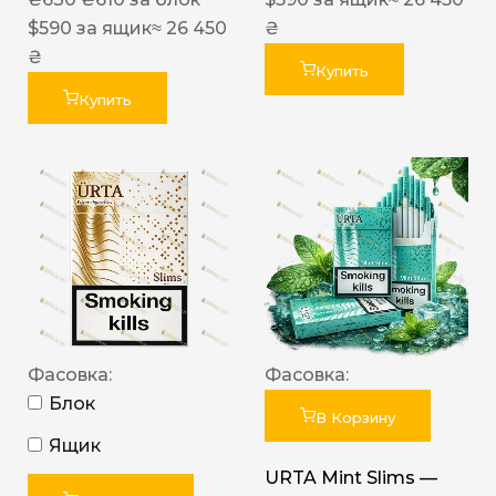
$
590
за ящик
≈ 26 450
₴
₴
Купить
Купить
Фасовка:
Фасовка:
Блок
В Корзину
Ящик
URTA Mint Slims —