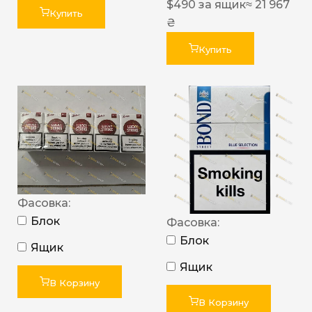
$
490
за ящик
≈ 21 967
Купить
₴
Купить
Фасовка:
Блок
Фасовка:
Блок
Ящик
Ящик
В Корзину
В Корзину