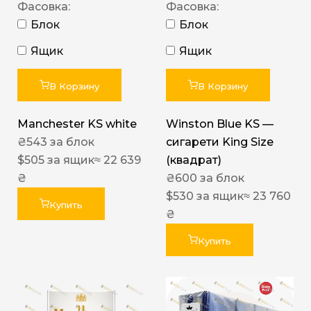
Фасовка:
Фасовка:
Блок
Блок
Ящик
Ящик
В Корзину
В Корзину
Manchester KS white
Winston Blue KS —
₴
543
за блок
сигарети King Size
$
505
за ящик
≈ 22 639
(квадрат)
₴
₴
600
за блок
$
530
за ящик
≈ 23 760
Купить
₴
Купить