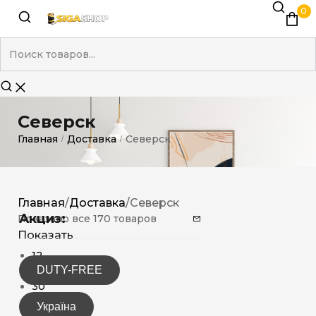
0
Северск
Главная
Доставка
Северск
/
/
Главная
/
Доставка
/
Северск
Акциз:
Показано все 170 товаров
Показать
12
DUTY-FREE
15
30
Україна