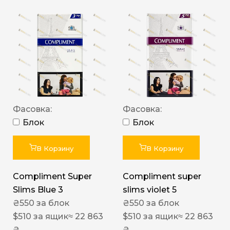
Фасовка:
Фасовка:
Блок
Блок
В Корзину
В Корзину
Compliment Super
Compliment super
Slims Blue 3
slims violet 5
₴
550
за блок
₴
550
за блок
$
510
за ящик
≈ 22 863
$
510
за ящик
≈ 22 863
₴
₴