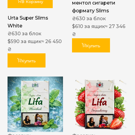
В Корзину
ментол сигарети
формату Slims
Urta Super Slims
₴
630
за блок
White
$
610
за ящик
≈ 27 346
₴
630
за блок
₴
$
590
за ящик
≈ 26 450
Купить
₴
Купить