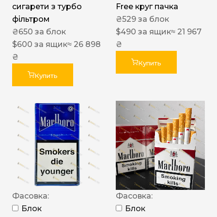
сигарети з турбо
Free круг пачка
фільтром
₴
529
за блок
₴
650
за блок
$
490
за ящик
≈ 21 967
$
600
за ящик
≈ 26 898
₴
₴
Купить
Купить
Фасовка:
Фасовка:
Блок
Блок