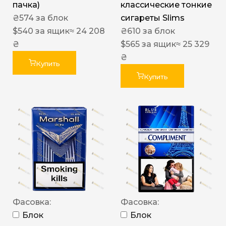
пачка)
классические тонкие
₴
574
за блок
сигареты Slims
$
540
за ящик
≈ 24 208
₴
610
за блок
₴
$
565
за ящик
≈ 25 329
₴
Купить
Купить
Фасовка:
Фасовка:
Блок
Блок