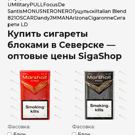
U
Military
PULL
Focus
De
Santis
MONUS
NERO
NERO
Гуцульскі
Italian Blend
821
OSCAR
Dandy
JM
MAN
Arizona
Cigaronne
Сига
рети LD
Купить сигареты
блоками в Северске —
оптовые цены SigaShop
Фасовка:
Фасовка:
Блок
Блок