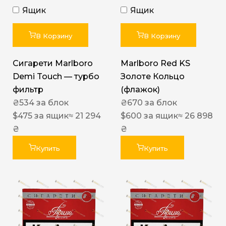
Ящик
Ящик
В Корзину
В Корзину
Сигарети Marlboro
Marlboro Red KS
Demi Touch — турбо
Золоте Кольцо
фильтр
(флажок)
₴
534
за блок
₴
670
за блок
$
475
за ящик
≈ 21 294
$
600
за ящик
≈ 26 898
₴
₴
Купить
Купить