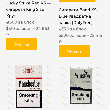
Lucky Strike Red KS —
сигарети King Size
Сигарети Bond KS
Круг
Blue Квадратна
₴
600
за блок
пачка (DutyFree)
$
510
за ящик
≈ 22 863
₴
570
за блок
₴
$
500
за ящик
≈ 22 415
₴
Купить
Купить