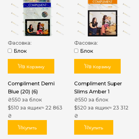
Фасовка:
Фасовка:
Блок
Блок
В Корзину
В Корзину
Compliment Demi
Compliment Super
Blue (20) (6)
Slims Amber 1
₴
550
за блок
₴
550
за блок
$
510
за ящик
≈ 22 863
$
520
за ящик
≈ 23 312
₴
₴
Купить
Купить