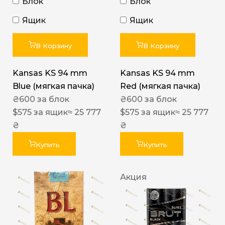
Блок
Блок
Ящик
Ящик
В Корзину
В Корзину
Kansas KS 94 mm
Kansas KS 94 mm
Blue (мягкая пачка)
Red (мягкая пачка)
₴
600
за блок
₴
600
за блок
$
575
за ящик
≈ 25 777
$
575
за ящик
≈ 25 777
₴
₴
Купить
Купить
Акция