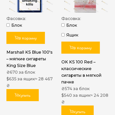
Фасовка:
Фасовка:
Блок
Блок
Ящик
В Корзину
В Корзину
Marshall KS Blue 100's
– мягкие сигареты
OK KS 100 Red –
King Size Blue
классические
₴
670
за блок
сигареты в мягкой
$
635
за ящик
≈ 28 467
пачке
₴
₴
574
за блок
$
540
за ящик
≈ 24 208
Купить
₴
Купить