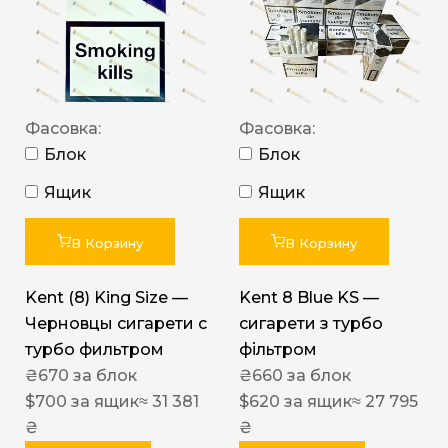
Фасовка:
Фасовка:
Блок
Блок
Ящик
Ящик
В Корзину
В Корзину
Kent (8) King Size —
Kent 8 Blue KS —
Черновцы сигарети с
сигарети з турбо
турбо фильтром
фільтром
₴
670
за блок
₴
660
за блок
$
700
за ящик
≈ 31 381
$
620
за ящик
≈ 27 795
₴
₴