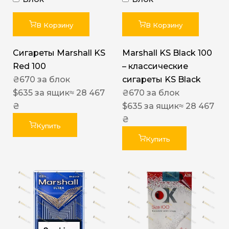
В Корзину
В Корзину
Сигареты Marshall KS
Marshall KS Black 100
Red 100
– классические
₴
670
за блок
сигареты KS Black
$
635
за ящик
≈ 28 467
₴
670
за блок
₴
$
635
за ящик
≈ 28 467
₴
Купить
Купить