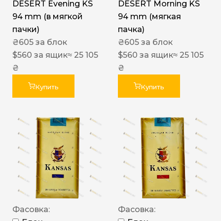
DESERT Evening KS
DESERT Morning KS
94 mm (в мягкой
94 mm (мягкая
пачки)
пачка)
₴
605
за блок
₴
605
за блок
$
560
за ящик
≈ 25 105
$
560
за ящик
≈ 25 105
₴
₴
Купить
Купить
Фасовка:
Фасовка: