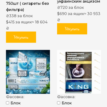
украинским акцизом
750шт ( сигареты без
₴
720
за блок
фильтра)
$
690
за ящик
≈ 30 933
₴
338
за блок
₴
$
415
за ящик
≈ 18 604
₴
Купить
Купить
Фасовка:
Фасовка:
Блок
Блок