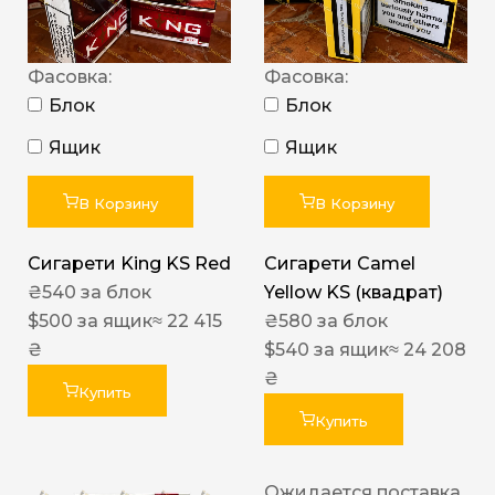
Фасовка:
Фасовка:
Блок
Блок
Ящик
Ящик
В Корзину
В Корзину
Сигарети King KS Red
Сигарети Camel
₴
540
за блок
Yellow KS (квадрат)
$
500
за ящик
≈ 22 415
₴
580
за блок
₴
$
540
за ящик
≈ 24 208
₴
Купить
Купить
Ожидается поставка