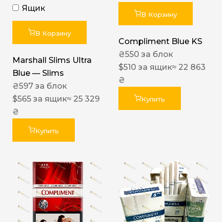
Ящик
В Корзину
В Корзину
Compliment Blue KS
₴
550
за блок
Marshall Slims Ultra
$
510
за ящик
≈ 22 863
Blue — Slims
₴
₴
597
за блок
$
565
за ящик
≈ 25 329
Купить
₴
Купить