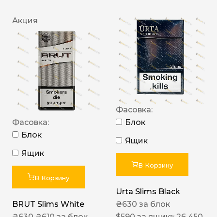
Акция
Фасовка:
Фасовка:
Блок
Блок
Ящик
Ящик
В Корзину
В Корзину
Urta Slims Black
BRUT Slims White
₴
630
за блок
₴
630
₴
610
за блок
$
590
за ящик
≈ 26 450