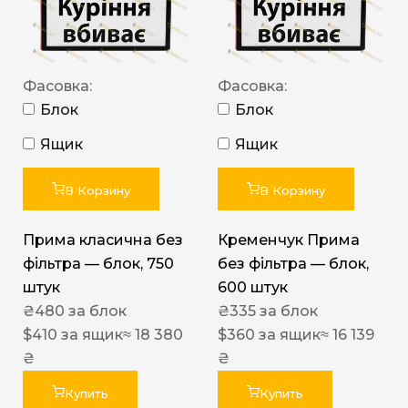
Фасовка:
Фасовка:
Блок
Блок
Ящик
Ящик
В Корзину
В Корзину
Прима класична без
Кременчук Прима
фільтра — блок, 750
без фільтра — блок,
штук
600 штук
₴
480
за блок
₴
335
за блок
$
410
за ящик
≈ 18 380
$
360
за ящик
≈ 16 139
₴
₴
Купить
Купить