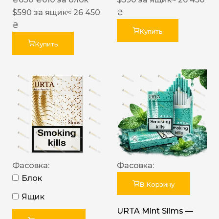
$
590
за ящик
≈ 26 450
₴
₴
Купить
Купить
Фасовка:
Фасовка:
Блок
В Корзину
Ящик
URTA Mint Slims —