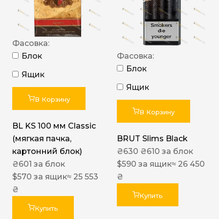
Фасовка:
Блок
Фасовка:
Блок
Ящик
Ящик
В Корзину
В Корзину
BL KS 100 мм Classic
(мягкая пачка,
BRUT Slims Black
картонний блок)
₴
630
₴
610
за блок
₴
601
за блок
$
590
за ящик
≈ 26 450
$
570
за ящик
≈ 25 553
₴
₴
Купить
Купить