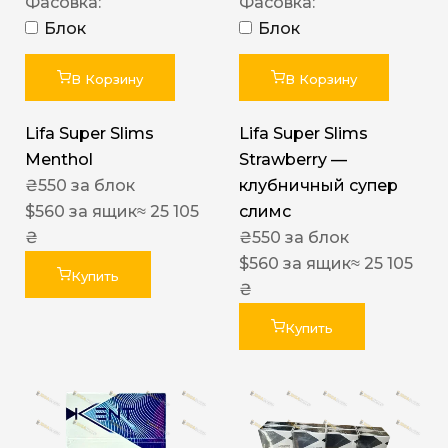
Фасовка:
Фасовка:
Блок
Блок
В Корзину
В Корзину
Lifa Super Slims
Lifa Super Slims
Menthol
Strawberry —
₴
550
за блок
клубничный супер
$
560
за ящик
≈ 25 105
слимс
₴
₴
550
за блок
$
560
за ящик
≈ 25 105
Купить
₴
Купить