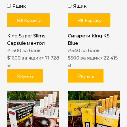
Ящик
Ящик
В Корзину
В Корзину
King Super Slims
Сигарети King KS
Capsule ментол
Blue
₴
1500
за блок
₴
540
за блок
$
1600
за ящик
≈ 71 728
$
500
за ящик
≈ 22 415
₴
₴
Купить
Купить